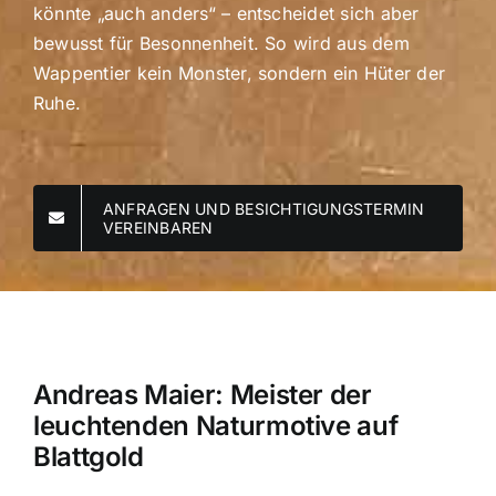
könnte „auch anders“ – entscheidet sich aber
bewusst für Besonnenheit. So wird aus dem
Wappentier kein Monster, sondern ein Hüter der
Ruhe.
ANFRAGEN UND BESICHTIGUNGSTERMIN
VEREINBAREN
Andreas Maier: Meister der
leuchtenden Naturmotive auf
Blattgold